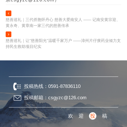

慈善巡礼｜三代侨胞怀丹心 慈善大爱南安人 —— 记南安黄宗迎、
黄永奇、黄章南一家三代的慈善传承

慈善巡礼｜让“慈善阳光”温暖千家万户 ——漳州片仔癀药业倾力支
持民生救助项目纪实
投稿热线：
0591-87836110
投稿邮箱：csgyzc@126.com
欢迎
投
稿