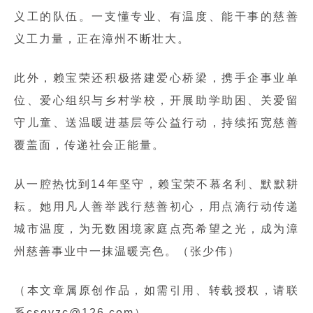
义工的队伍。一支懂专业、有温度、能干事的慈善
义工力量，正在漳州不断壮大。
此外，赖宝荣还积极搭建爱心桥梁，携手企事业单
位、爱心组织与乡村学校，开展助学助困、关爱留
守儿童、送温暖进基层等公益行动，持续拓宽慈善
覆盖面，传递社会正能量。
从一腔热忱到14年坚守，赖宝荣不慕名利、默默耕
耘。她用凡人善举践行慈善初心，用点滴行动传递
城市温度，为无数困境家庭点亮希望之光，成为漳
州慈善事业中一抹温暖亮色。（张少伟）
（本文章属原创作品，如需引用、转载授权，请联
系csgyzc@126.com）