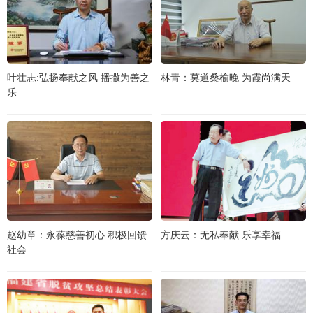
叶壮志:弘扬奉献之风 播撒为善之
林青：莫道桑榆晚 为霞尚满天
乐
赵幼章：永葆慈善初心 积极回馈
方庆云：无私奉献 乐享幸福
社会