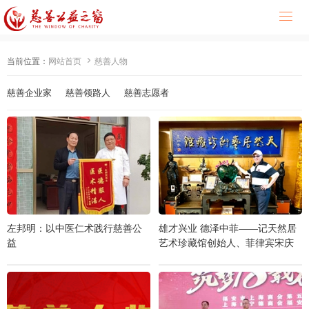


当前位置：
网站首页
慈善人物
慈善企业家
慈善领路人
慈善志愿者
左邦明：以中医仁术践行慈善公
雄才兴业 德泽中菲——记天然居
益
艺术珍藏馆创始人、菲律宾宋庆
龄基金会会长施永昌先生