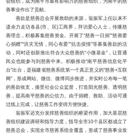
会组织，成为南平市最有影响力的慈善组织，为南平的慈
善事业作出了贡献。
善款是慈善总会开展救助的来源，翁振军上任以来不
遗余力走访各县(市、区)工商界，拜访爱心人士，传播慈
善理念，积极募集慈善资金。开展了“慈善一日捐”“慈善爱
心捐赠”“洪灾无情，同心有爱”“抗击疫情”等募集善款的活
动，同时还创新推出符合大众慈善的“小微基金”，让普通
民众也能参与到慈善中来。积极推动“南平慈善信息化平
台”出台，是福建省慈善系统第一个真正意义的“慈善+互联
网”，形成网站、微信、微博同步推进，并实时公布每一笔
的善款收支，接受社会公众监督，打造阳光慈善、透明慈
善，提高南平慈善的公信力。由于捐赠、救助、活动可通
过线上完成，让慈善工作变得方便快捷。
翁振军还充分发挥慈善组织的桥梁作用，加大基层慈
善组织建设调研和指导力度，指导全市10个县区都成立了
慈善总会，实现全市慈善系统全覆盖，形成了慈善事业发