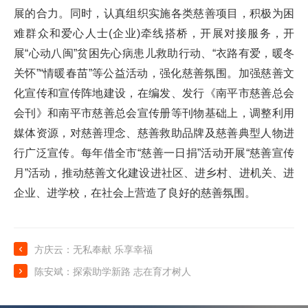
展的合力。同时，认真组织实施各类慈善项目，积极为困
难群众和爱心人士(企业)牵线搭桥，开展对接服务，开
展“心动八闽”贫困先心病患儿救助行动、“衣路有爱，暖冬
关怀”“情暖春苗”等公益活动，强化慈善氛围。加强慈善文
化宣传和宣传阵地建设，在编发、发行《南平市慈善总会
会刊》和南平市慈善总会宣传册等刊物基础上，调整利用
媒体资源，对慈善理念、慈善救助品牌及慈善典型人物进
行广泛宣传。每年借全市“慈善一日捐”活动开展“慈善宣传
月”活动，推动慈善文化建设进社区、进乡村、进机关、进
企业、进学校，在社会上营造了良好的慈善氛围。

方庆云：无私奉献 乐享幸福

陈安斌：探索助学新路 志在育才树人