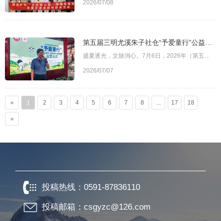
2026/07/08
第五届三明尤溪朱子社仓“予爱童行”公益夏令营开营
盛夏逐光，文脉润心。7月6日，2026年（第五届）三明尤溪朱子社仓“予爱童行”公益夏令营正式开营。本次活动由尤溪县民政局、尤溪县教育局、尤溪县慈善总会、台湾海峡两岸朱子文化交流促进会、香港朱子文化交流协会、香港福建三明联会主办。图为三明市尤溪县慈善总会会长纪优梓讲话尤溪县慈善总会会长纪优梓、副会长林新绪，朱子社仓“予爱童行”项目团队有关负责人，夏令营总辅导员陈利灯以及来自全县各乡镇的30名学子参加活动。纪
2026/07/07
«
1
2
3
4
5
6
7
8
...
17
18
»
投稿热线：
0591-87836110
投稿邮箱：csgyzc@126.com