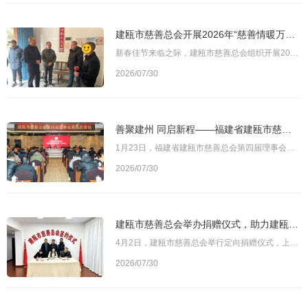
建瓯市慈善总会开展2026年“慈善情暖万家”春节慰问活动
新春佳节来临之际，建瓯市慈善总会组织开展2026年“慈善情暖万家”春节慰问活动。今年慰问活动共发放慰问金31.38万元，惠及困难群众821人。图为建瓯市慈善总会会长叶国壮（左二）带领慰问组一行走访慰问困难群众活动期间，市慈善总会会长叶国壮、常务副会长丁和顺分别带队，走访特困家庭、孤寡老人等困难群体，与困难群众亲切交谈，详细了解他们的身体状况、收入来源及实际困难，倾听诉求、鼓励信心，并送去慰问金和生活物资，以实
2026/07/30
善聚建州 同启新程——福建省建瓯市慈善总会第四届理事会第八次会议召开
1月23日，福建省建瓯市慈善总会第四届理事会第八次会议在建瓯召开。市政协主席周建芳、副市长叶莉、市民政局局长吴章中出席会议。市直有关部门负责同志，市残联负责人，有关社会组织负责人，市慈善总会名誉会长及全体理事、监事参加会议。会议由市慈善总会常务副会长丁和顺主持。图为建瓯市慈善总会第四届理事会第八次会议现场会议传达并学习了第十四届全国政协委员、中华慈善总会党委书记孙达在“福建省慈善总会第四届理事会学习
2026/07/30
建瓯市慈善总会举办捐赠仪式，助力建瓯二中教育设施升级
4月2日，建瓯市慈善总会举行定向捐赠仪式，上海秋水机电有限公司总经理、建瓯市第二中学校友邱正芳向其母校捐赠1万元，专项用于该校教学设施的更新与改造。市慈善总会常务副会长丁和顺出席仪式并为爱心人士颁发捐赠证书。仪式上，邱正芳表示，她始终关注母校发展，此次捐赠旨在为师生创造更优质的学习环境。她同时希望通过此举带动更多社会力量关注教育公益事业。丁和顺对邱正芳的善举给予高度评价，并强调教育是民生之基，定向捐
2026/07/30