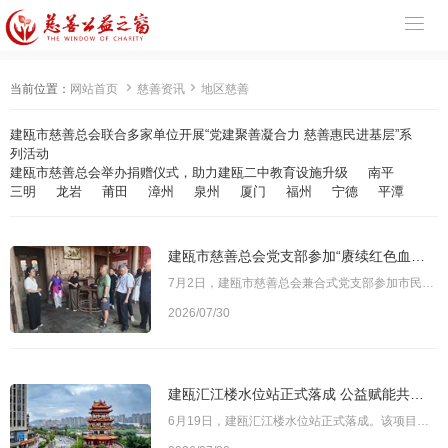



当前位置：
网站首页
慈善资讯
地区慈善
建瓯市慈善总会联合多家单位开展“党建聚善凝合力 慈善惠民进基层”系
列活动
建瓯市慈善总会举办捐赠仪式，助力建瓯二中教育设施升级
南平
三明
龙岩
莆田
漳州
泉州
厦门
福州
宁德
平潭
建瓯市慈善总会党支部参加“赓续红色血脉 筑牢民政初心”七一红色研学主题党日活动
7月2日，建瓯市慈善总会兼合式党支部参加市民政局党组组织的“赓续红色血脉 筑牢民政初心”七一红色研学主题党日活动，前往房道镇沶村村开展现场教学。全体党员在实地探访中追寻红色足迹、感悟革命精神，以一场深刻的党性教育向中国共产党成立105周年献礼。图为党日活动现场全体党员一同参观了中共福建省委游击纵队第三支队沶村秘密筹粮点遗址，重温革命先辈艰苦奋斗、一心为民的红色历史，感悟共产党人的初心使命。随后，党员们走
2026/07/30
建瓯汇江楼水位站正式落成 公益赋能共筑水脉文脉新地标
6月19日，建瓯汇江楼水位站正式落成。该项目在建瓯市委、市政府的高位统筹下，由建瓯市慈善总会牵线搭桥，福矛酒业集团全额捐资建设，集水利监测、文化展示、滨水景观等多元功能于一体，实现了水脉守护与文脉传承的深度融合。图为建瓯汇江楼水位站新落成的汇江楼水位站，坐落于建瓯市江滨路以南、三江交汇核心地带，为四层仿古建筑，总高30.5米，总建筑面积约972平方米。建筑设计深度融合明代建筑规制与建瓯本土建筑特质，以现代钢