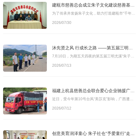
建瓯市慈善总会成立朱子文化建设慈善基金， 助力打造“千年建州·理学名城”
为了传承并发扬朱子文化，助力打造建瓯市“千年建州·理学名城”的特色名片，建瓯市慈善总会与市建州朱子文化建设促进会于11月13日正式签约，共同设立建瓯市慈善总会朱子文化建设慈善基金。旨在通过文化的力量，进一步提升建瓯市的历史底蕴和文化品位，让更多的人了解并传承这一宝贵的文化遗产。朱子文化建设慈善基金将致力于募集善款，全部用于修复和完善建瓯市的“朱文公祠、五经博士府”等文化设施，以及相关文物古迹的保护，以
2026/07/30
沐先贤之风 行成长之路 ——第五届三明尤溪“朱子社仓”公益夏令营圆满收官
7月10日，为期五天四夜的第五届三明尤溪“朱子社仓”公益夏令营在武夷山市落下帷幕。本次夏令营由尤溪县慈善总会联合相关单位主办，以朱子文化研习与品格养成为主线，为来自尤溪县各乡镇的困境学子搭建了文化浸润与成长陪伴的平台。在当日的早课“寒暄”环节，营员们相互击掌、彼此问候，营地暖意融融。随后的大扫除中，孩子们认真整理内务，将床铺、卫浴、走廊一一清扫干净，做到物归原位、窗明地净，践行“走时比来时更好”的约
2026/07/13
福建上杭县慈善总会联合爱心企业驰援广西横州灾区
近日，受今年第10号台风“美莎克”影响，广西遭遇大范围持续性强降雨。横州市六蓝水库等多座水库出现漫顶及缺口险情，数十万人受灾。图为福建省上杭县慈善总会满载爱心物资的车辆，整装启程，驰援广西横州灾区。面对严峻汛情，社会各界爱心力量迅速集结。福建省上杭县慈善总会第一时间响应，紧急动员组织灾区急需物资，联合福建龙岩龙嶂山实业开发有限公司，捐赠包装饮用泉水12000瓶、衣物被褥110多件。7月10日，满载闽西人民深情
2026/07/12
创意美育润泽童心 朱子社仓“予爱童行”走进三明尤溪职工子女暑托班