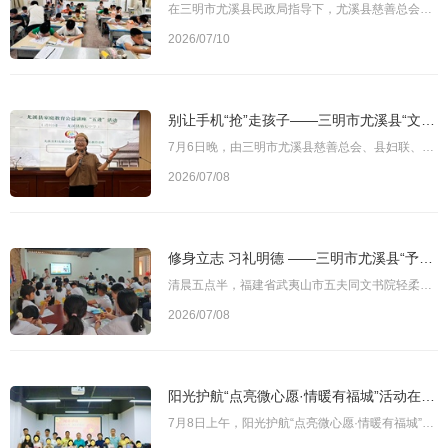
在三明市尤溪县民政局指导下，尤溪县慈善总会7月9日联合三明学院艺术与设计学院朱子社仓小分队、尤溪县沈城社会工作服务中心，走进职工子女暑托班开展曼陀罗创意绘画美育公益活动，以艺术创作的形式为孩子们送去温暖陪伴与心灵关怀。图为活动现场此次活动为尤溪朱子社仓“予爱童行”公益项目系列活动之一。作为朱子诞育地，尤溪县以朱子社仓“予爱童行”公益项目为载体，将朱子民本思想融入现代慈善实践，为困境儿童提供常态化帮扶
2026/07/10
别让手机“抢”走孩子——三明市尤溪县“文公家教·浸润校园”公益讲堂第二课时侧记
7月6日晚，由三明市尤溪县慈善总会、县妇联、县家长教育总校举办的“文公家教·浸润校园”家长支持力提升教育服务项目第二课时公益家长讲堂，在尤溪县第七中学开讲。本次活动聚焦青少年手机沉迷等家庭教育痛点，邀请国家二级心理咨询师陈细珠主讲，吸引了百余名家长、学生及志愿者参与。图为讲堂现场此次公益讲堂延续了“以公益服务为纽带搭建家校社协同平台”的项目理念。课堂上，陈细珠老师以“异掌同声”“抓手指”等互动游戏暖
2026/07/08
修身立志 习礼明德 ——三明市尤溪县“予爱童行”公益夏令营研学活动深入开展
清晨五点半，福建省武夷山市五夫同文书院轻柔悦耳的起床音乐环绕庭院，营员们闻声迅速起身，整理床铺、收纳物品，短短半小时便完成全部内务。7月7日，由三明市尤溪县慈善总会联合多家单位主办的“予爱童行”公益夏令营进入第二天，30名学子在朱子社仓发源地武夷山市五夫镇，开启新一天的修身研学之旅。图为活动现场早课在庄重的敬师礼中开启。全体营员向朱子行礼，随后习练经络保健操，诵读《晨起自勉文》《小学》《朱子家训》等经
2026/07/08
阳光护航“点亮微心愿·情暖有福城”活动在福州罗源举行
7月8日上午，阳光护航“点亮微心愿·情暖有福城”关爱困难群体活动在福州市罗源县凤山镇闽凤社区正式启动。活动由福州市民政局指导，福建省福利彩票协会、福州市中慈公益服务中心联合主办，罗源县民政局协办，旨在通过精准对接困难群体的“微心愿”，传递社会关怀，弘扬公益精神，着力构建“党建引领、慈善搭桥、社会协同、全民参与”的基层公益生态，切实把民生实事办到群众心坎上。图为活动现场活动当天，49份精心筹备的心愿礼包