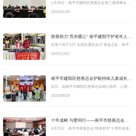
1月29日，南平市建阳区慈善总会第三届理事会第三次会议在建阳宾馆召开。建阳区副区长阎济民，区慈善总会会长全祖梁，区民政局局长梅水和，区慈善总会荣誉会长柯维龙及第三届理事会、监事会成员出席会议。图为南平市建阳区慈善总会第三届理事会第三次会议现场会议首先传达并学习了第十四届全国政协委员、中华慈善总会党委书记孙达在“福建省慈善总会第四届理事会学习贯彻党的二十届四中全会精神培训班”上的专题讲座精神。会上，全
2026/01/29
慈善助力“亮衣暖心” 南平建阳守护老年人出行安全
在第十四个122“全国交通安全日”来临之际，南平市建阳区以“文明交通 礼行天下”为主题，启动系列公益活动。其中，由南平市道路交通安全综合整治领导小组办公室牵头发起，南平市建阳区慈善总会支持的“亮衣暖心”安全守护行动，聚焦老年人群体出行风险，通过物资捐赠、安全宣教、数字化管理等多重举措，为老年人筑牢道路安全屏障。图为“亮衣暖心”安全守护行动现场建阳区省302线莒口、麻沙段沿线12个行政村的老年群体，因反应能
2025/12/01
南平市建阳区慈善总会护航特殊儿童成长 趣味活动传递暖心关爱
近日，由南平市建阳区慈善总会精心指导、心雨心理健康辅导站具体承办的“巧夹纸杯传童趣，彩球垂钓乐成长”关爱特殊儿童趣味活动顺利举行。此次活动为当地特殊儿童群体搭建起互动交流的平台，以实际行动彰显了慈善组织对特殊群体的关怀与守护。图为活动现场活动现场洋溢着温馨祥和的氛围，孩子们的欢声笑语此起彼伏。建阳区慈善总会立足特殊儿童的成长发展需求，指导承办方科学设计了“巧夹纸杯”和“彩球垂钓”两项趣味游戏。在“
2025/08/19
十年成树 与爱同行——南平市慈善总会举行“精准助学”十周年座谈会暨助学金发放仪式
8月25日，南平市慈善总会“精准助学”十周年座谈会暨助学金发放仪式在南平市光泽县举行。南平市委副书记、统战部部长陈善平，南平市慈善总会会长傅光明、常务副会长翁明亮、监事长吴发胜、副会长张昌华，南平市民政局局长苏建旗，光泽县委书记陈中民，各县（市、区）慈善总会主要负责人以及受助学生共70余人参加会议。会议由翁明亮主持。座谈会上，全体与会人员一同观看了《十年成树，与爱同行——“精准助学”十周年》宣传片，随