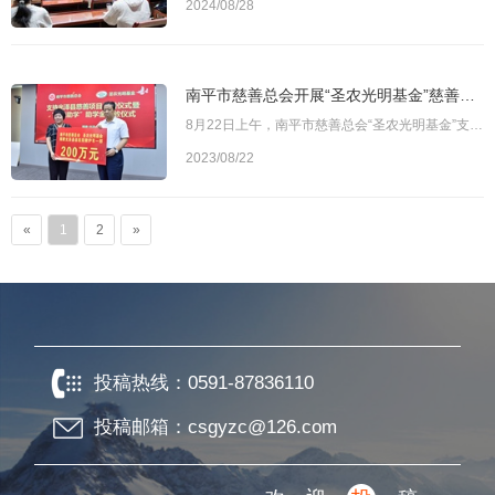
2024/08/28
南平市慈善总会开展“圣农光明基金”慈善捐赠暨“精准助学”活动
8月22日上午，南平市慈善总会“圣农光明基金”支持光泽县慈善项目捐赠仪式在圣农发展股份有限公司总部举行。“圣农光明基金”向光泽县4类慈善项目捐赠500万元，资助项目包括：6个社区（村）“长者食堂”运营补助，5个乡镇12个村农田灌溉、村道硬化、乡村美化项目，光泽县创建省级文明城市宣传以及支持光泽县医院购买一辆救护车。2019年，南平市慈善总会设立“圣农光明基金”，由圣农发展股份有限公司董事长傅光明出资捐赠。3年来，
2023/08/22
«
1
2
»
投稿热线：
0591-87836110
投稿邮箱：csgyzc@126.com