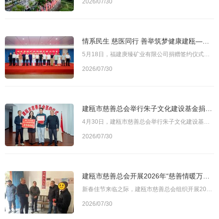
2026/07/30
情系民生 慈医同行 善举筑梦健康建瓯——福建庚臻矿业捐赠500万元支持建瓯“名医工作室”建设
5月18日，福建庚臻矿业有限公司捐赠签约仪式在建瓯市总医院举行。福建庚臻矿业有限公司向建瓯市“名医工作室”项目捐赠500万元，专项用于支持优质医疗资源下沉基层、服务山区群众。建瓯市委常委、副市长胡宗捷，副市长练维军，市慈善总会常务副会长丁和顺，相关市直单位、市总医院主要负责人及企业代表等出席活动。图为捐赠签约仪式现场仪式上，福建庚臻矿业有限公司、建瓯市慈善总会、建瓯市总医院三方签订捐赠协议。随后，建瓯市
2026/07/30
建瓯市慈善总会举行朱子文化建设基金捐赠仪式 汇聚爱心守护理学文脉
4月30日，建瓯市慈善总会举行朱子文化建设基金捐赠证书发放仪式，汇聚社会爱心力量，共同守护理学文化根脉。建瓯市文联主席、建州朱子文化研究会常务副会长龚冰、建瓯市建州朱子文化建设促进会代表及建瓯一中校友代表出席活动。图为建瓯市慈善总会副会长王东强（右一）为爱心校友颁发捐赠证书仪式现场，建瓯市建州朱子文化建设促进会会长朱锐敏详细介绍了参与捐赠的各班级情况。与会校友代表在发言中深情表达了支持家乡文化传承发
2026/07/30
建瓯市慈善总会开展2026年“慈善情暖万家”春节慰问活动
新春佳节来临之际，建瓯市慈善总会组织开展2026年“慈善情暖万家”春节慰问活动。今年慰问活动共发放慰问金31.38万元，惠及困难群众821人。图为建瓯市慈善总会会长叶国壮（左二）带领慰问组一行走访慰问困难群众活动期间，市慈善总会会长叶国壮、常务副会长丁和顺分别带队，走访特困家庭、孤寡老人等困难群体，与困难群众亲切交谈，详细了解他们的身体状况、收入来源及实际困难，倾听诉求、鼓励信心，并送去慰问金和生活物资，以实
2026/07/30