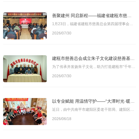
善聚建州 同启新程——福建省建瓯市慈善总会第四届理事会第八次会议召开
1月23日，福建省建瓯市慈善总会第四届理事会第八次会议在建瓯召开。市政协主席周建芳、副市长叶莉、市民政局局长吴章中出席会议。市直有关部门负责同志，市残联负责人，有关社会组织负责人，市慈善总会名誉会长及全体理事、监事参加会议。会议由市慈善总会常务副会长丁和顺主持。图为建瓯市慈善总会第四届理事会第八次会议现场会议传达并学习了第十四届全国政协委员、中华慈善总会党委书记孙达在“福建省慈善总会第四届理事会学习
2026/07/30
建瓯市慈善总会成立朱子文化建设慈善基金， 助力打造“千年建州·理学名城”
为了传承并发扬朱子文化，助力打造建瓯市“千年建州·理学名城”的特色名片，建瓯市慈善总会与市建州朱子文化建设促进会于11月13日正式签约，共同设立建瓯市慈善总会朱子文化建设慈善基金。旨在通过文化的力量，进一步提升建瓯市的历史底蕴和文化品位，让更多的人了解并传承这一宝贵的文化遗产。朱子文化建设慈善基金将致力于募集善款，全部用于修复和完善建瓯市的“朱文公祠、五经博士府”等文化设施，以及相关文物古迹的保护，以
2026/07/30
以专业赋能 用温情守护——“大潭时光·暖阳行动”在南平市建阳区启动
近日，由中共南平市建阳区委老干部局、建阳区慈善总会、区益家社会工作服务中心联合主办的“大潭时光·暖阳行动”——乡村留守老人关爱计划正式启动。作为该项目的首场活动，志愿者培训在莒口镇马伏村云庄书院顺利举行，标志着新一阶段乡村敬老服务的全面展开。图为志愿者培训现场培训内容紧贴乡村敬老服务的实际需求，涵盖了老年服务礼仪、与长者沟通的技巧、现场应急处置、服务细节标准以及活动拍摄规范等。活动特别邀请了资深志
2026/06/18