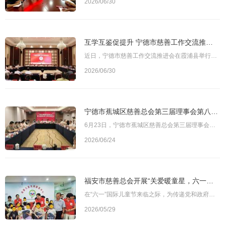
2026/06/30
互学互鉴促提升 宁德市慈善工作交流推进会举行
近日，宁德市慈善工作交流推进会在霞浦县举行。福建省慈善总会副会长翁雄宇，宁德市人大常委会副主任肖泽敏，宁德市慈善总会会长林鸿，宁德市民政局四级调研员雷连俤，霞浦县委副书记伍银多等出席会议。宁德市慈善文化研究中心负责人，各县（市、区）慈善总会会长、秘书长参加会议。图为宁德市慈善工作交流推进会现场福建省慈善总会副会长翁雄宇在会上表示，宁德立足老区苏区独特禀赋，走出了一条辨识度高、实效性强、覆盖面广的现
2026/06/30
宁德市蕉城区慈善总会第三届理事会第八次常务理事会会议召开——总结上半年工作成效，部署下半年重点任务
6月23日，宁德市蕉城区慈善总会第三届理事会第八次常务理事会会议顺利召开。会议深入学习贯彻习近平总书记关于慈善事业的重要指示精神，全面总结2026年上半年慈善工作，研究部署下半年重点任务，进一步凝聚共识、压实责任，推动全区慈善事业高质量发展。图为会议现场会上，蕉城区慈善总会会长王明水通报了2026年上半年工作开展情况。上半年，区慈善总会共募集款物890余万元，慈善活动总支出达1315余万元，惠及困难群众36000余人次
2026/06/24
福安市慈善总会开展“关爱暖童星，六一送温暖”孤独症儿童关爱慰问活动
在“六一”国际儿童节来临之际，为传递党和政府及社会各界对孤独症儿童的关怀与祝福，5月28日，由福安市慈善总会联合福安市妇女联合会、福安市巾帼创业协会共同主办的“关爱暖童星，六一送温暖”主题慰问活动，在福安市语康儿童发展康复中心温情举办。福安市慈善总会会长林庆枝，福安市妇联主席胡佳佳，以及福安市巾帼创业协会会长陈丽平等爱心企业家参加活动。图为福安市慈善总会会长林庆枝（右二）为困境孤独症儿童家庭发放慰问
2026/05/29