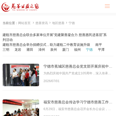




当前位置：
网站首页
慈善资讯
地区慈善
宁德
建瓯市慈善总会联合多家单位开展“党建聚善凝合力 慈善惠民进基层”系
列活动
建瓯市慈善总会举办捐赠仪式，助力建瓯二中教育设施升级
南平
三明
龙岩
莆田
漳州
泉州
厦门
福州
宁德
平潭
宁德市蕉城区慈善总会党支部开展庆祝中国共产党成立105周年主题党日活动
为热烈庆祝中国共产党成立105周年，深入传承红色基因、赓续革命精神，引导全体党员志愿者将理想信念转化为慈善为民的实际行动，6月30日，宁德市蕉城区慈善总会党支部组织22名党员志愿者，前往霍童镇坑头村和九都镇洋岸坂村，开展“庆华诞、砺初心、暖民心”主题党日活动。图为宁德市蕉城区慈善总会党支部一行参观老区革命历史展陈馆在宁德县苏维埃政府旧址与梅坑老区革命历史展陈馆，党员志愿者跟随讲解员，逐一参观历史遗存、文献
2026/07/01
福安市慈善总会传达学习宁德市慈善工作交流推进会精神
6月29日，福安市慈善总会召开会长办公会议，专题传达学习宁德市慈善工作交流推进会精神。福安市慈善总会全体工作人员、部分专家咨询委员会成员及常务理事参加会议。市慈善总会会长林庆枝主持并作总结发言，常务副会长兼秘书长陈智作发言。图为会议现场会议指出，在宁德市慈善工作交流推进会上，各县（市、区）慈善总会交流了特色经验做法，省慈善总会、宁德市人大常委会、宁德市民政局有关负责同志分别对宁德市慈善工作提出指导意