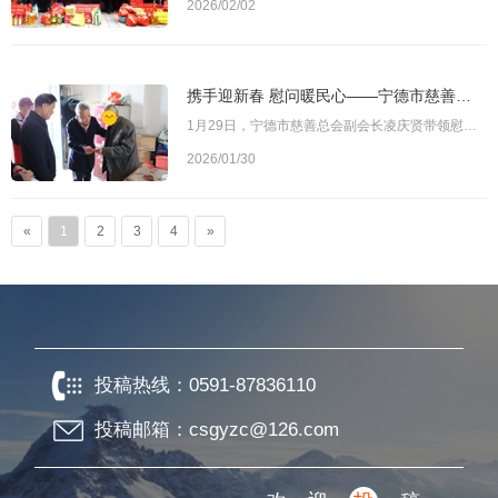
2026/02/02
携手迎新春 慰问暖民心——宁德市慈善总会赴蕉城区开展新春慰问活动
1月29日，宁德市慈善总会副会长凌庆贤带领慰问团队，在蕉城区慈善总会会长王明水的陪同下，赴蕉城区九都镇、赤溪镇开展“走百村，进千户，送温暖”新春慈善慰问活动。各乡镇有关负责人分别参加相关慰问活动。图为宁德市慈善总会副会长凌庆贤（中）一行慰问困难家庭，蕉城区慈善总会会长王明水（左一）陪同活动期间，慰问组带领“爱满人间”“星火燎原”“蓝天救援”“环三兴港”“爱善饿了么”等多支慈善志愿者服务队及慈善工作人
2026/01/30
«
1
2
3
4
»
投稿热线：
0591-87836110
投稿邮箱：csgyzc@126.com