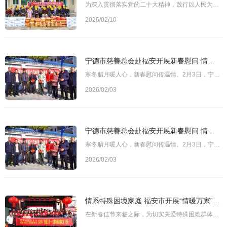
为深入贯彻落实党的二十大精神，践行以人民为中心的发展思想，助力乡村振兴、推进共同富裕，在2026年新春佳节来临之际，宁德市蕉城区慈善总会联合市慈善总会、区慈善专家委员会及多家爱心企业，组织开展2025年度“情暖万家·走百村，入千户”春节慰问活动，为全区困难群众送去党委、政府的关怀与社会各界的爱心，用慈善力量筑牢民生底线、彰显时代担当。图为宁德市蕉城区慈善总会会长王明水（左）走访慰问困难群众此次慰问活动以“
2026/02/10
宁德市慈善总会赴福安开展新春慰问 情暖千户困难群众
寒冬腊月暖人心，新春慰问传温情。2月3日，宁德市慈善总会常务副会长江叶才带队深入福安市，开展“走百村 进千户 送温暖”新春慰问活动，为当地困难家庭送去慰问金与节日祝福，把党和社会的关怀送到群众心坎上。福安市慈善总会会长林庆枝、常务副会长陈智等陪同慰问。图为慰问组一行走访慰问困难群众慰问组一行先后走进阳头街道、城南街道、城北街道及城阳镇林家洋村等多地，深入困难群众家中走访探望。每到一户，江叶才都与群众促
2026/02/03
宁德市慈善总会赴福安开展新春慰问 情暖千户困难群众
寒冬腊月暖人心，新春慰问传温情。2月3日，宁德市慈善总会常务副会长江叶才带队深入福安市，开展“走百村 进千户 送温暖”新春慰问活动，为当地困难家庭送去慰问金与节日祝福，把党和社会的关怀送到群众心坎上。福安市慈善总会会长林庆枝、常务副会长陈智等陪同慰问。图为慰问组一行走访慰问困难群众慰问组一行先后走进阳头街道、城南街道、城北街道及城阳镇林家洋村等多地，深入困难群众家中走访探望。每到一户，江叶才都与群众促
2026/02/03
情系特殊困境家庭 福安市开展“情暖万家”慰问活动
在新春佳节来临之际，为切实关爱特殊困难群体，传递党和政府以及社会各界的温暖，日前，福安市慈善总会联合福安市职工志愿者协会，开展了2026年“情暖万家——关爱特殊困境家庭”慰问活动。福安市委社会工作部部长陈金全、市慈善总会会长林庆枝出席启动仪式并致辞。市委社会工作部副部长黄树安，市民政局副局长陈晓晖，市慈善总会常务副会长陈智、专家咨询委常务副主任王石松及慈善总会工作人员，市职工志愿者协会会长施文心及协会