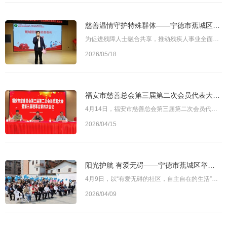
慈善温情守护特殊群体——宁德市蕉城区慈善总会开展第三十六个全国助残日系列活动
为促进残障人士融合共享，推动残疾人事业全面发展，日前，宁德市蕉城区慈善总会以“阳光护航 五月有爱 温暖同行”为主题，开展第三十六个全国助残日系列活动，营造了扶残助残的浓厚氛围。图为宁德市蕉城区慈善总会会长王明水讲话5月15日，“让爱无碍 共融共享”全国助残日主题活动在蕉城区特殊教育学校举行，蕉城区慈善总会会长王明水、区残联理事长翁慈连、区慈善总会副会长兼秘书长王命兴参加活动。活动现场，特殊儿童带来精彩舞
2026/05/18
福安市慈善总会第三届第二次会员代表大会暨第三届理事会第四次会议召开
4月14日，福安市慈善总会第三届第二次会员代表大会暨第三届理事会第四次会议召开。福安市人民政府副市长陈华容、市民政局社会福利服务中心主任毛盛昌出席会议并讲话。市慈善总会会长林庆枝作总结讲话。会议总结回顾2025年慈善工作成效，部署2026年重点任务，并顺利完成相关选举工作。图为福安市慈善总会第三届第二次会员代表大会暨第三届理事会第四次会议会议选举中共福安市纪委原常委王铝环、福安市司法局原局长黄伟平为副会长，
2026/04/15
阳光护航 有爱无碍——宁德市蕉城区举办世界孤独症日主题倡导活动
4月9日，以“有爱无碍的社区，自主自在的生活”为主题的世界孤独症日倡导活动在宁德市蕉城区芦坪广场举行。本次活动由蕉城区慈善总会、蕉城区残疾人联合会联合主办，沐光社会工作服务中心、星拾光儿童融合中心承办，旨在为孤独症群体全生涯服务提供支持，营造更加包容友善的社区环境。图为宁德市蕉城区“有爱无碍的社区，自主自在的生活”世界孤独症日倡导活动蕉城区慈善总会会长王明水、区慈善专家委员会主任林挺生、区残联理事长
2026/04/09