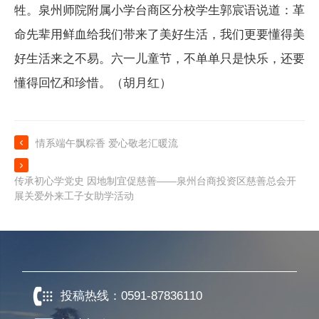
牲。泉州师院附属小学台商区分校学生郭宸语说道：革
命先辈用鲜血给我们带来了美好生活，我们更要懂得美
好生活来之不易。六一儿童节，不单单只是快乐，还要
懂得回忆和珍惜。（胡月红）

情系端午飘粽香 爱心敬老汇暖流

传承初心学党史 因地制宜促慈善——泉州台商投资区慈善总会开
展关爱外来工子女助学活动
投稿热线：
0591-87836110