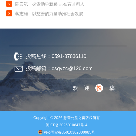

陈安斌：探索助学新路 志在育才树人

蒋志雄：以慈善的力量助推社会发展
投稿热线：
0591-87836110
投稿邮箱：csgyzc@126.com
欢迎
投
稿
Copyright © 2026
慈善公益之窗
版权所有
闽ICP备2026010647号-4
闽公网安备35010302000985号